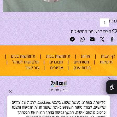
כמות
הוסף לרשימת המשאלות
דף הבית
|
אודות
|
תחפושות בנות
|
תחפושות בנים
|
תינוקות
|
מסורתיים
|
מבוגרים
|
תלבושות למחול
|
בובות ענק
|
אביזרים
|
צור קשר
✕
בניית אתרים
לידיעתך, באתרנו נעשה שימוש בקבצי Cookies, לרבות של צדדים
שלישיים, לצורך ניתוח השימוש באתר, שיפור חוויית הגלישה והצגת
פרסום מותאם אישית. המשך גלישה באתר מהווה את הסכמתך