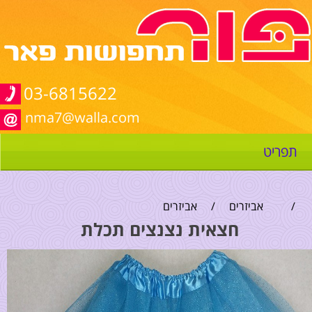
03-6815622
nma7@walla.com
תפריט
/
אביזרים
/
אביזרים
חצאית נצנצים תכלת