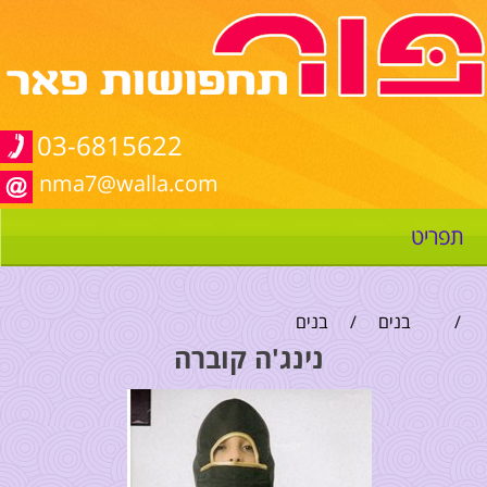
03-6815622
nma7@walla.com
תפריט
/
בנים
/
בנים
נינג'ה קוברה