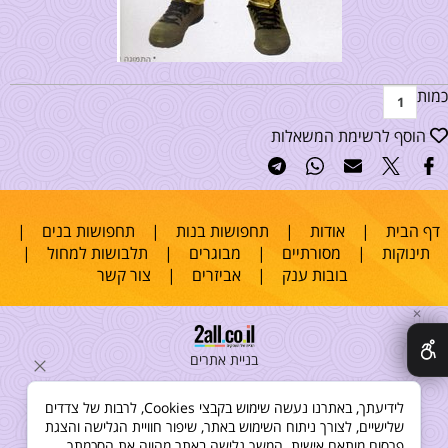
כמות
הוסף לרשימת המשאלות
דף הבית
|
אודות
|
תחפושות בנות
|
תחפושות בנים
|
תינוקות
|
מסורתיים
|
מבוגרים
|
תלבושות למחול
|
בובות ענק
|
אביזרים
|
צור קשר
✕
בניית אתרים
לידיעתך, באתרנו נעשה שימוש בקבצי Cookies, לרבות של צדדים
שלישיים, לצורך ניתוח השימוש באתר, שיפור חוויית הגלישה והצגת
פרסום מותאם אישית. המשך גלישה באתר מהווה את הסכמתך