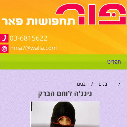
03-6815622
nma7@walla.com
תפריט
/
בנים
/
בנים
נינג'ה לוחם הברק