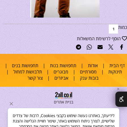
כמות
הוסף לרשימת המשאלות
דף הבית
|
אודות
|
תחפושות בנות
|
תחפושות בנים
|
תינוקות
|
מסורתיים
|
מבוגרים
|
תלבושות למחול
|
בובות ענק
|
אביזרים
|
צור קשר
✕
בניית אתרים
לידיעתך, באתרנו נעשה שימוש בקבצי Cookies, לרבות של צדדים
שלישיים, לצורך ניתוח השימוש באתר, שיפור חוויית הגלישה והצגת
פרסום מותאם אישית. המשך גלישה באתר מהווה את הסכמתך