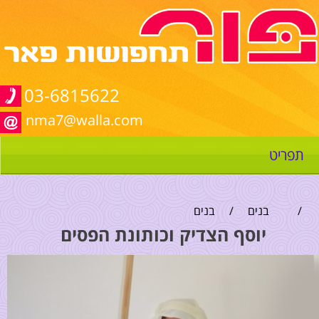
03-6815622
nma7@walla.com
תפריט
/
בנים
/
בנים
יוסף הצדיק וכותונת הפסים