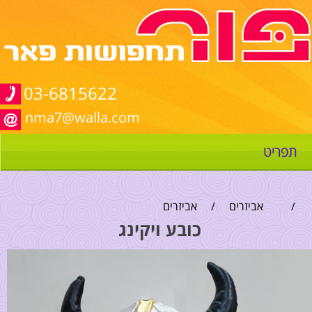
03-6815622
nma7@walla.com
תפריט
/
אביזרים
/
אביזרים
כובע ויקינג