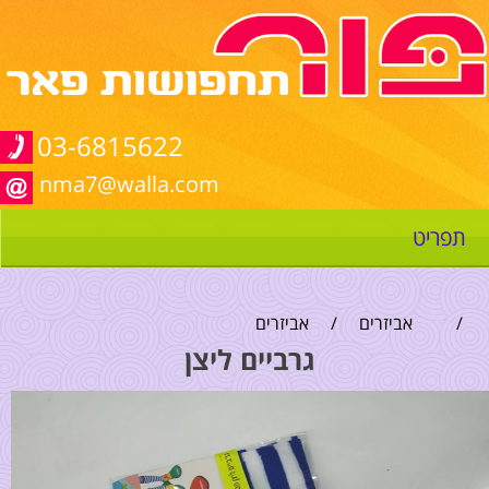
03-6815622
nma7@walla.com
תפריט
/
אביזרים
/
אביזרים
גרביים ליצן