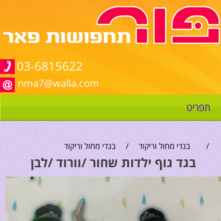
03-6815622
nma7@walla.com
תפריט
/
בגדי מחול וריקוד
/
בגדי מחול וריקוד
בגד גוף ילדות שחור /וורוד /לבן