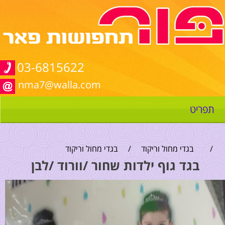
03-6815622
nma7@walla.com
תפריט
/
בגדי מחול וריקוד
/
בגדי מחול וריקוד
בגד גוף ילדות שחור /וורוד /לבן