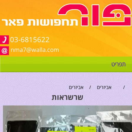
03-6815622
nma7@walla.com
תפריט
/
אביזרים
/
אביזרים
שרשראות