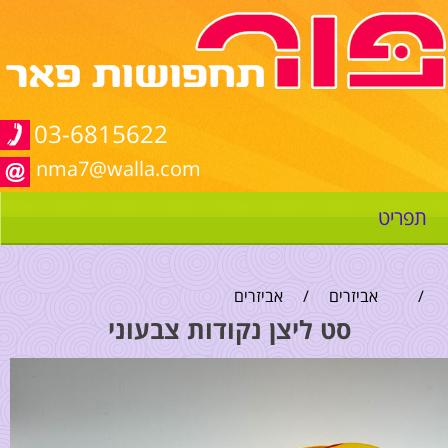
03-6815622
nma7@walla.com
תפריט
/
אביזרים
/
אביזרים
סט ליצן נקודות צבעוני