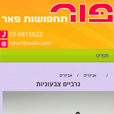
03-6815622
nma7@walla.com
תפריט
/
אביזרים
/
אביזרים
גרביים צבעוניות