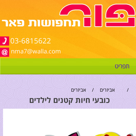
03-6815622
nma7@walla.com
תפריט
/
אביזרים
/
אביזרים
כובעי חיות קטנים לילדים