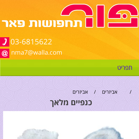
03-6815622
nma7@walla.com
תפריט
/
אביזרים
/
אביזרים
כנפיים מלאך