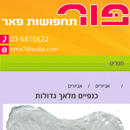
03-6815622
nma7@walla.com
תפריט
/
אביזרים
/
אביזרים
כנפיים מלאך גדולות