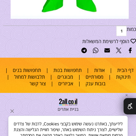
כמות
הוסף לרשימת המשאלות
דף הבית
|
אודות
|
תחפושות בנות
|
תחפושות בנים
|
תינוקות
|
מסורתיים
|
מבוגרים
|
תלבושות למחול
|
בובות ענק
|
אביזרים
|
צור קשר
✕
בניית אתרים
לידיעתך, באתרנו נעשה שימוש בקבצי Cookies, לרבות של צדדים
שלישיים, לצורך ניתוח השימוש באתר, שיפור חוויית הגלישה והצגת
פרסום מותאם אישית. המשך גלישה באתר מהווה את הסכמתך