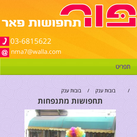
03-6815622
nma7@walla.com
תפריט
/
בובות ענק
/
בובות ענק
תחפושות מתנפחות