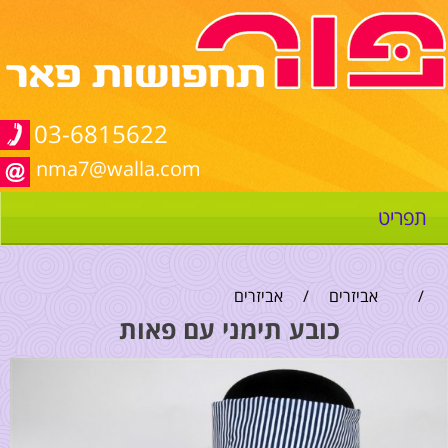
03-6815622
nma7@walla.com
תפריט
/
אביזרים
/
אביזרים
כובע תימני עם פאות