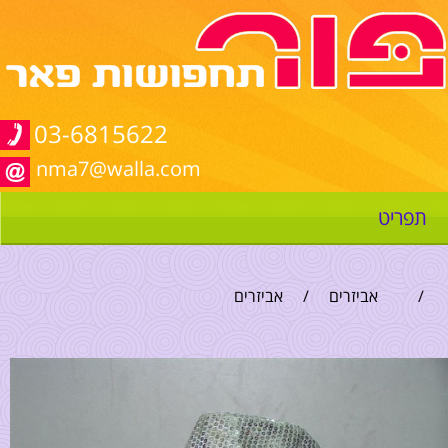
03-6815622
nma7@walla.com
תפריט
/
אביזרים
/
אביזרים