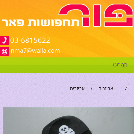
03-6815622
nma7@walla.com
תפריט
/
אביזרים
/
אביזרים