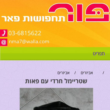
03-6815622
nma7@walla.com
תפריט
/
אביזרים
/
אביזרים
שטריימל חרדי עם פאות