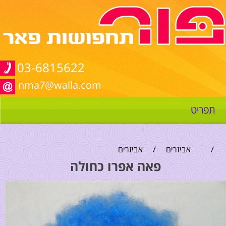
03-6815622
nma7@walla.com
תפריט
/
אביזרים
/
אביזרים
פאה אפרו כחולה