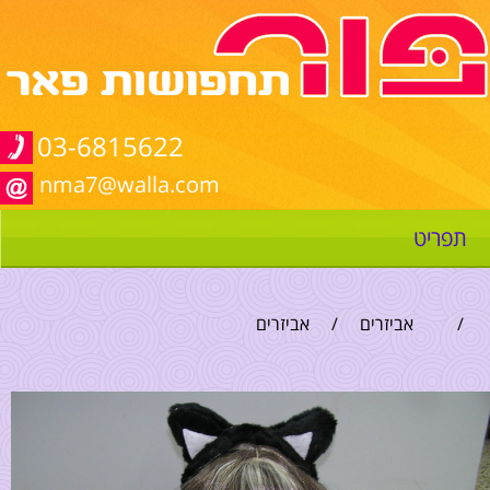
03-6815622
nma7@walla.com
תפריט
/
אביזרים
/
אביזרים