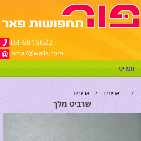
03-6815622
nma7@walla.com
תפריט
/
אביזרים
/
אביזרים
שרביט מלך