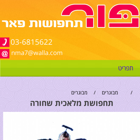
03-6815622
nma7@walla.com
תפריט
/
מבוגרים
/
מבוגרים
תחפושת מלאכית שחורה