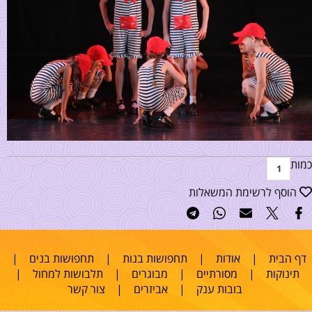
כמות
הוסף לרשימת המשאלות
דף הבית
|
אודות
|
תחפושות בנות
|
תחפושות בנים
|
תינוקות
|
מסורתיים
|
מבוגרים
|
תלבושות למחול
|
בובות ענק
|
אביזרים
|
צור קשר