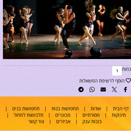
כמות
הוסף לרשימת המשאלות
דף הבית
|
אודות
|
תחפושות בנות
|
תחפושות בנים
|
תינוקות
|
מסורתיים
|
מבוגרים
|
תלבושות למחול
|
בובות ענק
|
אביזרים
|
צור קשר