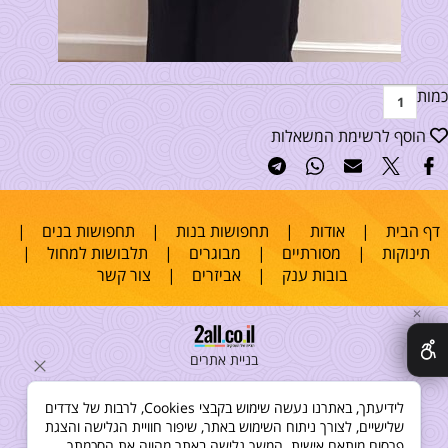
כמות
הוסף לרשימת המשאלות
דף הבית
|
אודות
|
תחפושות בנות
|
תחפושות בנים
|
תינוקות
|
מסורתיים
|
מבוגרים
|
תלבושות למחול
|
בובות ענק
|
אביזרים
|
צור קשר
✕
בניית אתרים
לידיעתך, באתרנו נעשה שימוש בקבצי Cookies, לרבות של צדדים
שלישיים, לצורך ניתוח השימוש באתר, שיפור חוויית הגלישה והצגת
פרסום מותאם אישית. המשך גלישה באתר מהווה את הסכמתך