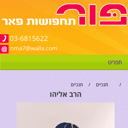
03-6815622
nma7@walla.com
תפריט
/
תנכיים
/
תנכיים
הרב אליהו