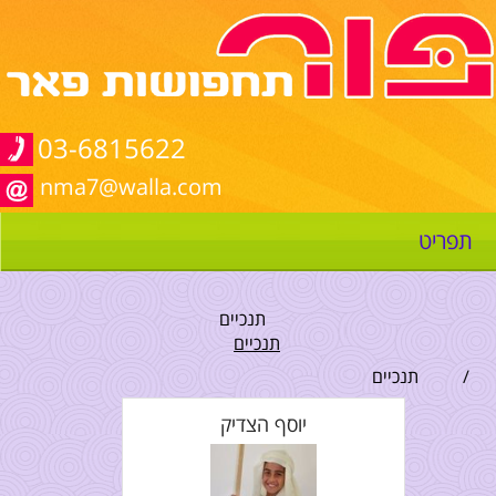
03-6815622
nma7@walla.com
תפריט
תנכיים
תנכיים
/
תנכיים
יוסף הצדיק