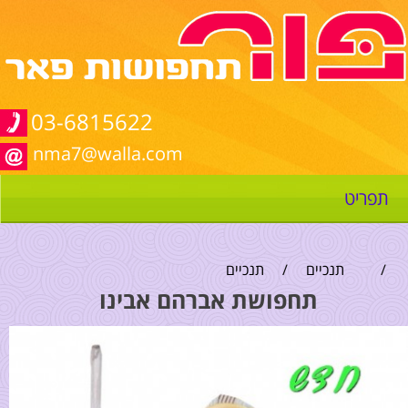
03-6815622
nma7@walla.com
תפריט
/
תנכיים
/
תנכיים
תחפושת אברהם אבינו