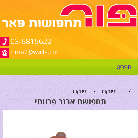
03-6815622
nma7@walla.com
תפריט
/
תינוקות
/
תינוקות
תחפושת ארנב פרוותי