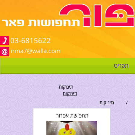
03-6815622
nma7@walla.com
תפריט
תינוקות
תינוקות
/
תינוקות
תחפושת אפרוח