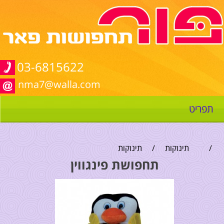
03-6815622
nma7@walla.com
תפריט
/
תינוקות
/
תינוקות
תחפושת פינגווין