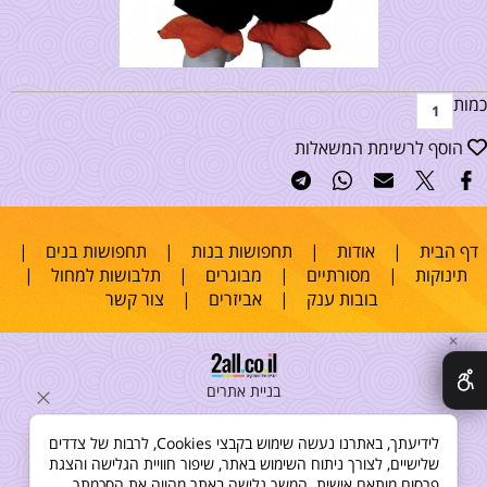
כמות
הוסף לרשימת המשאלות
דף הבית
|
אודות
|
תחפושות בנות
|
תחפושות בנים
|
תינוקות
|
מסורתיים
|
מבוגרים
|
תלבושות למחול
|
בובות ענק
|
אביזרים
|
צור קשר
✕
בניית אתרים
לידיעתך, באתרנו נעשה שימוש בקבצי Cookies, לרבות של צדדים
שלישיים, לצורך ניתוח השימוש באתר, שיפור חוויית הגלישה והצגת
פרסום מותאם אישית. המשך גלישה באתר מהווה את הסכמתך