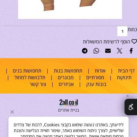
כמות
הוסף לרשימת המשאלות
דף הבית
|
אודות
|
תחפושות בנות
|
תחפושות בנים
|
תינוקות
|
מסורתיים
|
מבוגרים
|
תלבושות למחול
|
בובות ענק
|
אביזרים
|
צור קשר
✕
בניית אתרים
לידיעתך, באתרנו נעשה שימוש בקבצי Cookies, לרבות של צדדים
שלישיים, לצורך ניתוח השימוש באתר, שיפור חוויית הגלישה והצגת
פרסום מותאם אישית. המשך גלישה באתר מהווה את הסכמתך