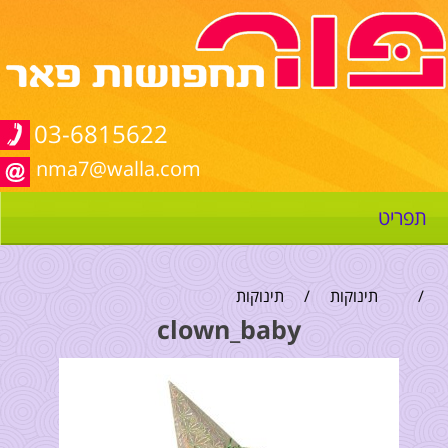
03-6815622
nma7@walla.com
תפריט
/
תינוקות
/
תינוקות
clown_baby